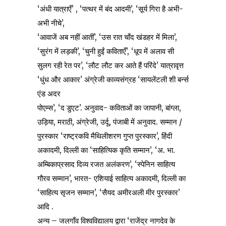
‘अंधी यात्राएँ’ , ‘पत्थर में बंद
आदमी’, ‘सूर्य गिरा है अभी-
अभी नीचे’,
‘आवाजें अब नहीं आतीं’, ‘उस रात चाँद खंडहर में मिला’,
‘सुरंग में लड़की’, ‘चुनी हुईं कविताएँ’, ‘धूप में अलाव सी
सुलग रही रेत पर’, ‘लौट लौट कर आते हैं परिंदे’ यात्रावृत्त
‘धुंध और आकार’ अंग्रेजी काव्यसंग्रह ‘सायलेंटली शी बर्न्स
एंड अदर
पोएम्स’, ‘द डुएट’. अनुवाद- कविताओं का जापानी, बांग्ला,
उड़िया, मराठी, अंग्रेजी, उर्दू, पंजाबी में अनुवाद. सम्मान /
पुरस्कार ‘राष्ट्रकवि मैथिलीशरण गुप्त पुरस्कार’, हिंदी
अकादमी, दिल्ली का ‘साहित्यिक कृति सम्मान’, ‘अ. भा.
अम्बिकाप्रसाद दिव्य रजत अलंकरण’, ‘स्पेनिन साहित्य
गौरव सम्मान’, भारत- एशियाई साहित्य अकादमी, दिल्ली का
‘साहित्य सृजन सम्मान’, ‘सैयद अमीरअली मीर पुरस्कार’
आदि .
अन्य – जलगाँव विश्वविद्यालय द्वारा ‘राजेंद्र नागदेव के