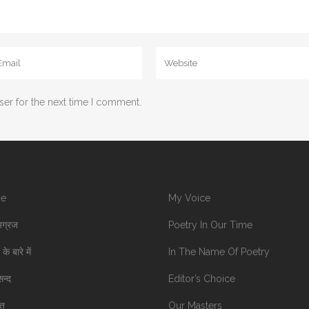
ser for the next time I comment.
e
My Voice
अग्रज
Poetry In Our Time
के बारे में
In The Name Of Poetry
सन्द
Editor’s Choice
ात
Our Masters