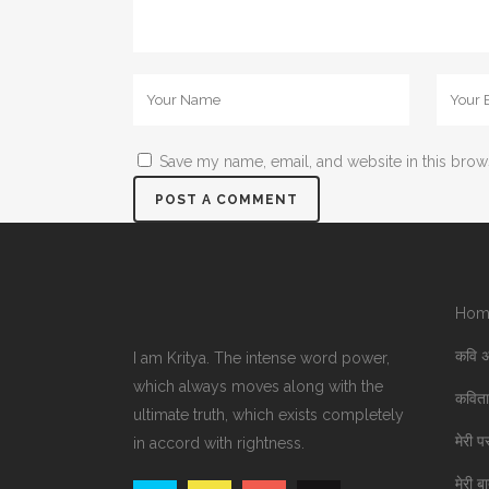
Save my name, email, and website in this brow
Hom
कवि 
I am Kritya. The intense word power,
which always moves along with the
कविता 
ultimate truth, which exists completely
मेरी प
in accord with rightness.
मेरी ब