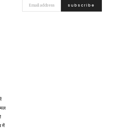
ं
कमल
ो
में