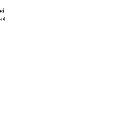
 कई
 में