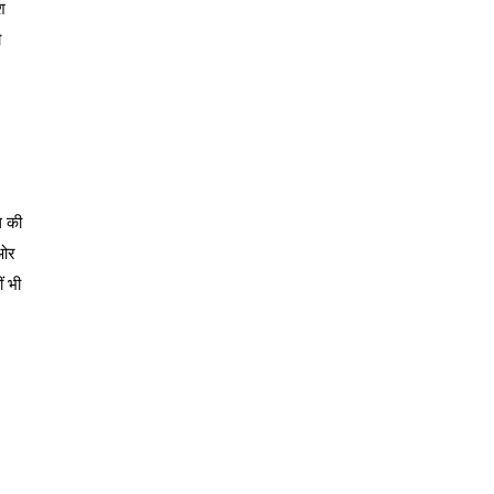
श
ी
ध की
 ओर
ं भी